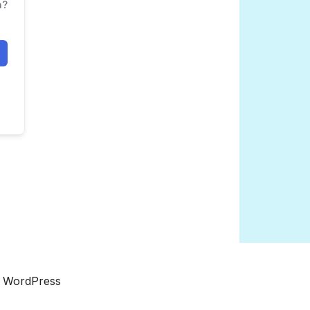
a?
a WordPress