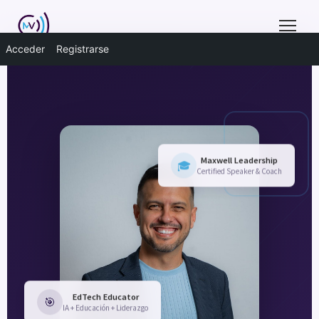
Acceder
Registrarse
Maxwell Leadership
🎓
Certified Speaker & Coach
EdTech Educator
🎯
IA + Educación + Liderazgo