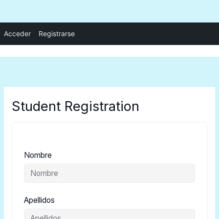
Ir
Acceder
Registrarse
al
contenido
Student Registration
Nombre
Apellidos