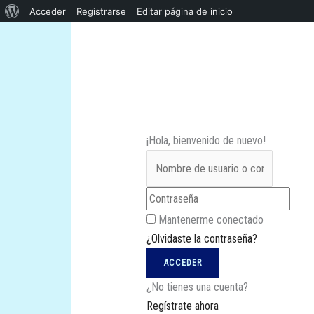
Acerca
Acceder
Registrarse
Editar página de inicio
Ir
de
al
WordPress
contenido
¡Hola, bienvenido de nuevo!
Mantenerme conectado
¿Olvidaste la contraseña?
ACCEDER
¿No tienes una cuenta?
Regístrate ahora