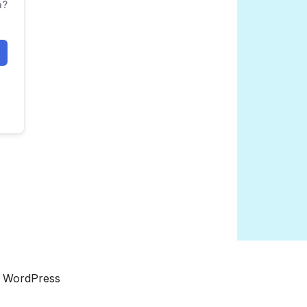
a?
a WordPress