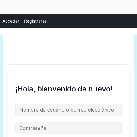
Ir
Acceder
Registrarse
al
contenido
¡Hola, bienvenido de nuevo!