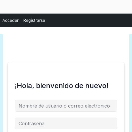
Ir
Acceder
Registrarse
al
contenido
¡Hola, bienvenido de nuevo!