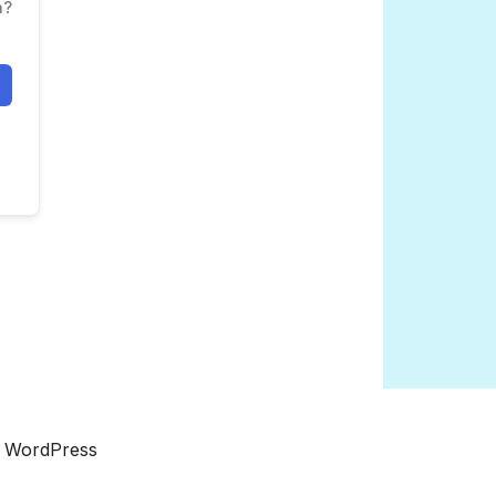
a?
a WordPress