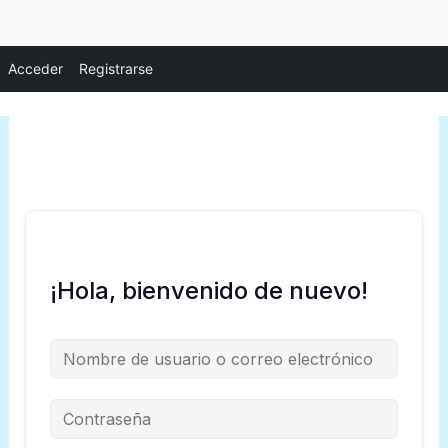
Ir
Acceder
Registrarse
al
contenido
¡Hola, bienvenido de nuevo!