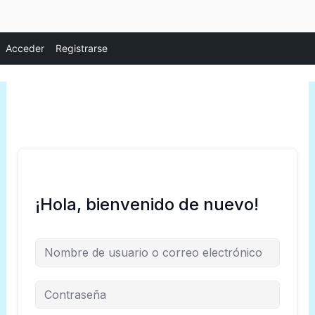
Ir
Acceder
Registrarse
al
contenido
¡Hola, bienvenido de nuevo!