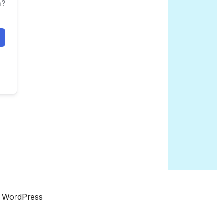
a?
a WordPress