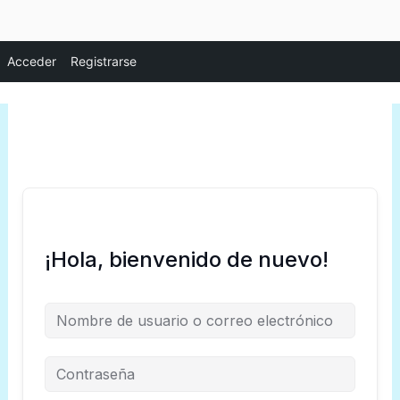
Ir
Acceder
Registrarse
al
contenido
¡Hola, bienvenido de nuevo!