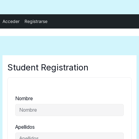
Ir
Acceder
Registrarse
al
contenido
Student Registration
Nombre
Apellidos