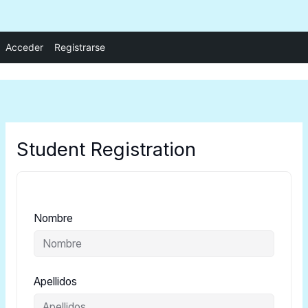
Ir
Acceder
Registrarse
al
contenido
Student Registration
Nombre
Apellidos